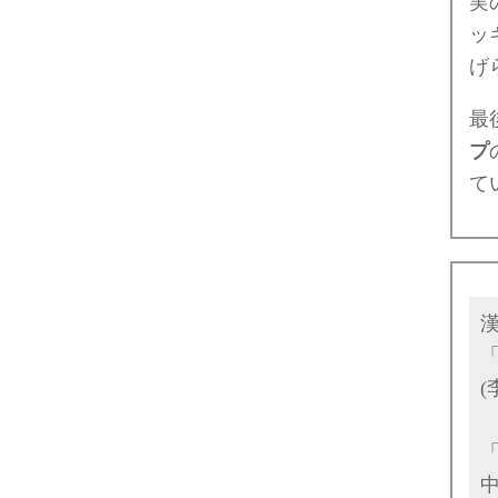
実の存
ッ
げ
最
プ
て