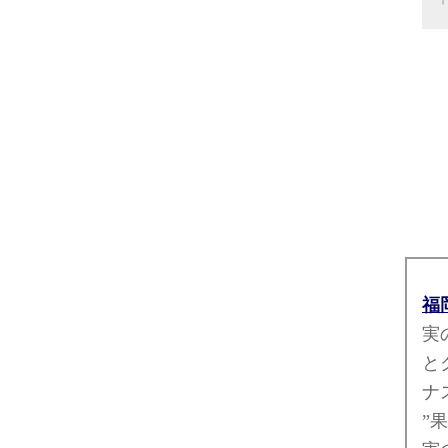
福
実
とクチナ
ナ
”