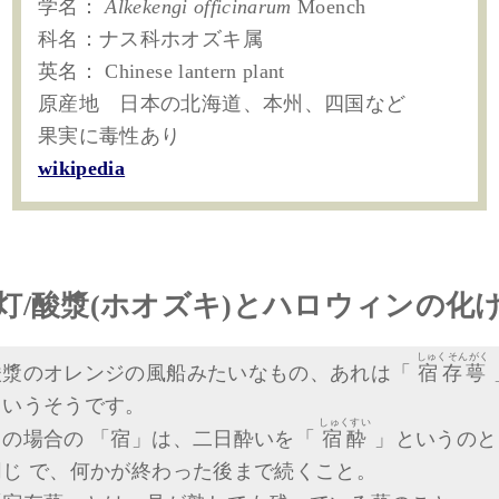
学名：
Alkekengi officinarum
Moench
科名：ナス科ホオズキ属
英名： Chinese lantern plant
原産地 日本の北海道、本州、四国など
果実に毒性あり
wikipedia
灯/酸漿(ホオズキ)とハロウィンの化
しゅくそんがく
酸漿のオレンジの風船みたいなもの、あれは「
宿存萼
」
というそうです。
しゅくすい
この場合の 「宿」は、二日酔いを「
宿酔
」というのと
同じ で、何かが終わった後まで続くこと。