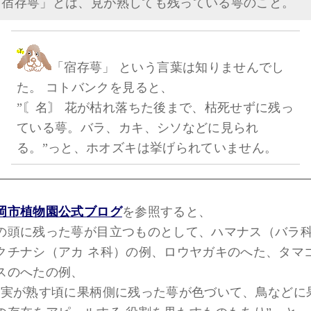
「宿存萼」とは、見が熟しても残っている萼のこと。
「宿存萼」 という言葉は知りませんでし
た。 コトバンクを見ると、
”〘名〙 花が枯れ落ちた後まで、枯死せずに残っ
ている萼。バラ、カキ、シソなどに見られ
る。”っと、ホオズキは挙げられていません。
岡市植物園公式ブログ
を参照すると、
の頭に残った萼が目立つものとして、ハマナス（バラ
シ（アカ ネ科）の例、ロウヤガキのへた、タマゴ
スのへたの例、
果実が熟す頃に果柄側に残った萼が色づいて、鳥などに