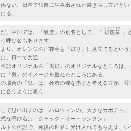
関係ない。日本で独自に生み出された書き表し方だとい
事にる。
とうろうそう
ただ、中国では、「酸漿」の別名として、「
灯籠草
」と
いう呼び名もあります。
つまり。オレンジの宿存萼を「灯り」に見立てるという
想は、日中で共通。
日本語オリジナルの「鬼灯」のオリジナルなところは、
こに「鬼」のイメージを重ねたところにある。
この場合の「鬼」は、死者の魂を指すと考える方が、雰
気に合うように思う。
ここで思い出すのは、ハロウィンの、大きなカボチャ。
正式な呼び名は「ジャック・オー・ランタン」
ケルトの伝説で、死後の世界に受け入れてもらえず、い