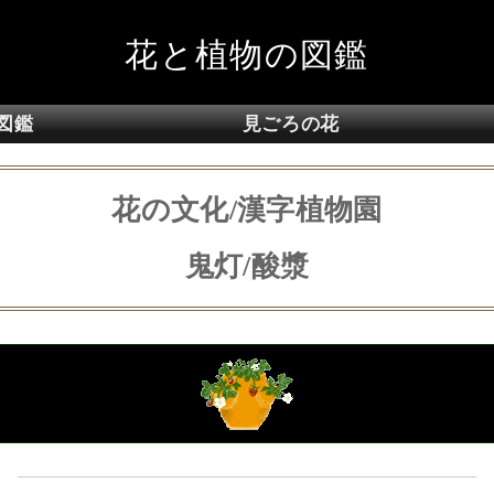
花と植物の図鑑
図鑑
見ごろの花
花の文化/漢字植物園
鬼灯/酸漿