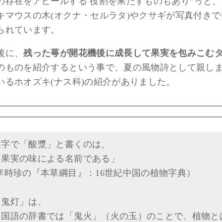
在をアピールする 役割を果たすものもあり”っと、ミ
キマウスの木(オクナ・セルラタ)やクサギが写真付きで
られています。
後に、
残った萼が開花機後に成長して果実を包みこむ
のものを紹介するという事で、夏の風物詩として親し
いるホオズキ(ナス科)の紹介がありました。
漢字で「酸漿」と書くのは、
「果実の味による名前である」
(李時珍の『本草綱目』：16世紀中国の植物字典）
「鬼灯」は、
中国語の辞書では「鬼火」（火の玉）のことで、植物と