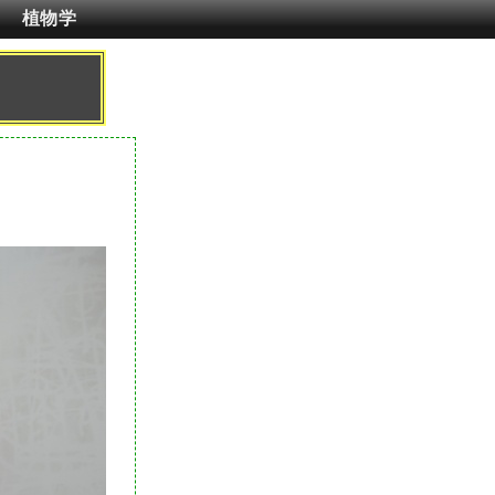
植物学
マ