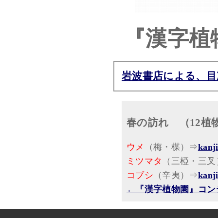
『漢字植
岩波書店による、目
春の訪れ （12植
ウメ
（梅・楳）⇒
kanj
ミツマタ
（三椏・三叉）
コブシ
（辛夷）⇒
kanj
←『漢字植物園』コン