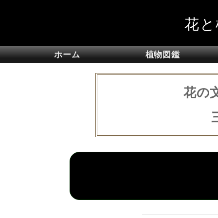
花と
ホーム
植物図鑑
花の