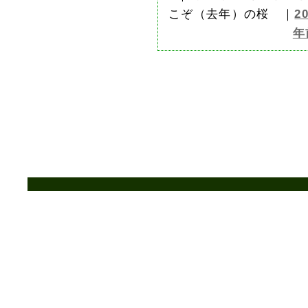
こぞ（去年）の桜 ｜
2
年