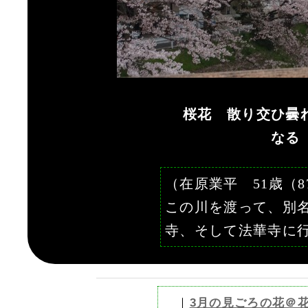
桜花 散り交ひ曇
なる
（在原業平 51歳（
この川を渡って、別
寺、そして法華寺に
｜
3月の見ごろの花＠