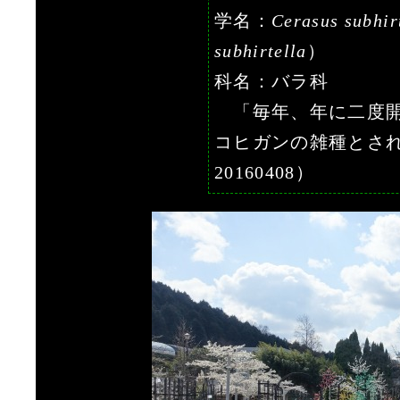
学名：
Cerasus subhir
subhirtella
）
科名：バラ科
「毎年、年に二度開
コヒガンの雑種とさ
20160408）