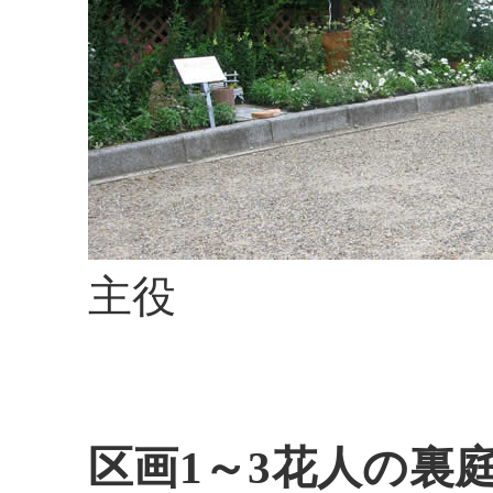
主役
区画1～3花人の裏