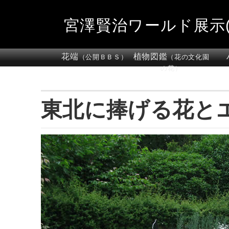
宮澤賢治ワールド展示(
花端
植物図鑑
（公開ＢＢＳ）
（花の文化園
の花）
東北に捧げる花と