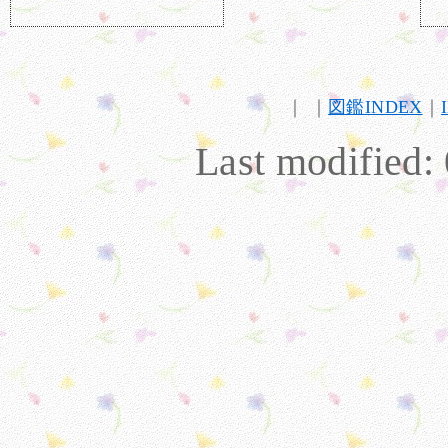
｜ ｜
図鑑INDEX
｜
Last modified: