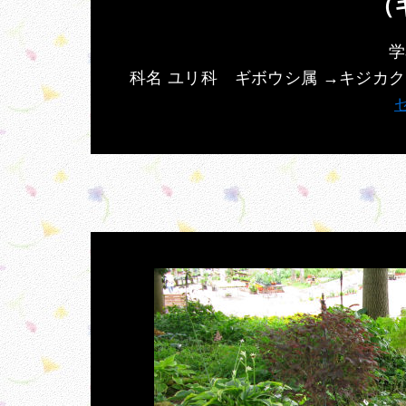
（
学名
科名 ユリ科 ギボウシ属 →キジカ