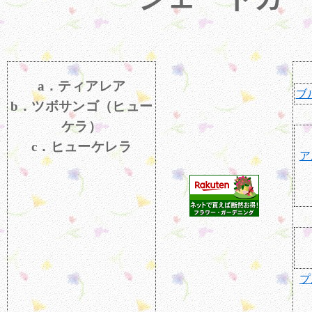
a．ティアレア
ブ
b．ツボサンゴ（ヒュー
ケラ）
c．ヒューケレラ
ア
プ