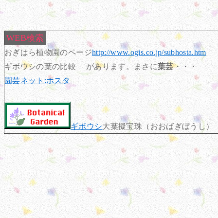
WEB検索
おぎはら植物園のページ
http://www.ogis.co.jp/subhosta.htm
ギボウシの葉の比較 があります。まさに
葉芸
・・・
園芸ネット:ホスタ
ギボウシ
大葉擬宝珠（おおばぎぼうし）