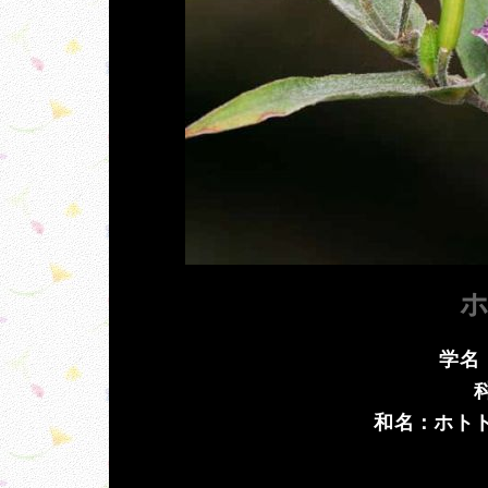
学名：T
和名：ホト