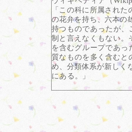
ウィキペディア（Wikipe
「この科に所属された
の花弁を持ち、六本の
持つものであったが、
制と言えなくもない。
を含むグループであっ
質なものを多く含むと
め、分類体系が新しく
にある。」