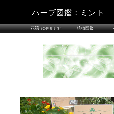
ハーブ図鑑：ミント
花端
植物図鑑
（公開ＢＢＳ）