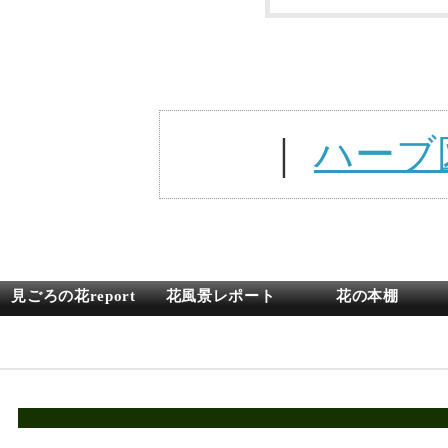
｜
ハーブ
見ごろの花report
花風景レポート
花の本棚
花のときめきのショ
Volunteer
お庭探検モード
ッピング