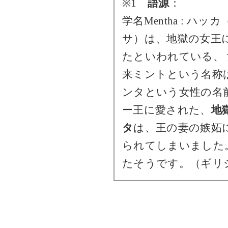
※1
語源
：
学名Mentha : ハッ
サ）は、地獄の女王
たといわれている、 女
来ミントという名称
ンタという女性の名
ー王に愛された、
地
タ
は、王の妻の嫉妬
られてしまいました
たそうです。（ギリ