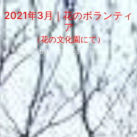
2021年3月｜花のボランティ
ア
（花の文化園にて）
（Photo byM 20210309 ）