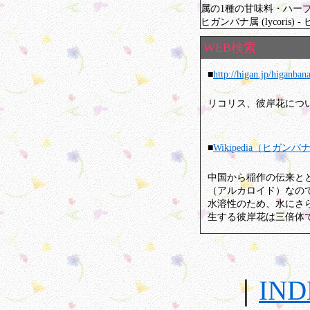
属の1種の甘味料・ハー
ヒガンバナ属 (lycoris
WEB検索
■
http://higan.jp/higanban
リコリス、彼岸花につ
■
Wikipedia（ヒガンバ
中国から稲作の伝来と
（アルカロイド）なの
水溶性のため、水にさ
生する彼岸花は三倍体
｜
IND