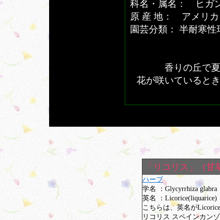
科名・属名： ヒガ
原 産 地： アメリカ
園芸分類： 半耐寒性
香りの丘で
花が咲いていると
「リコリス」（甘
ハーブ
学名 ：Glycyrrhiza glabra
英名 ：Licorice(liquarice)
こちらは、英名がLicorice
リコリス スペインカンゾウ (li